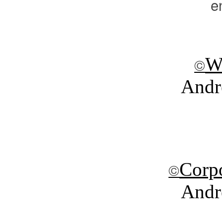
e
W
©
Andr
Corp
©
Andr