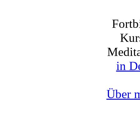
Fortb
Kurs
Medita
in D
Über 