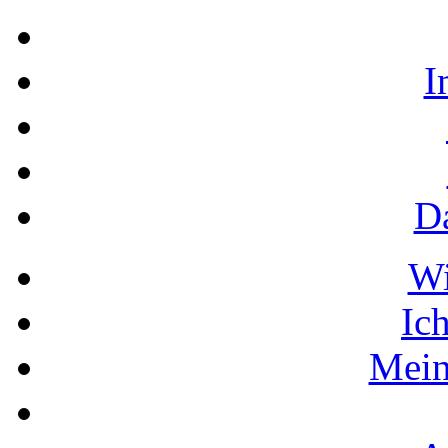
I
D
W
Ic
Mein